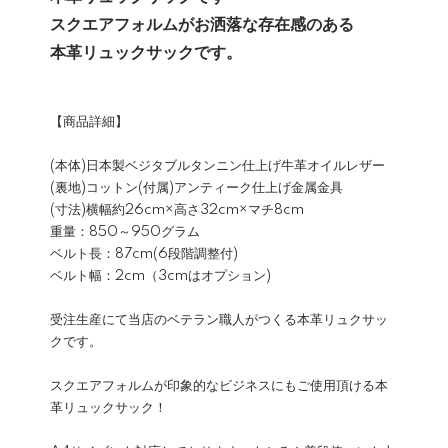
スクエアフォルムがお洒落な存在感のある
本革リュックサックです。
【商品詳細】
(本体)日本製ベジタブルタンニン仕上げ牛革オイルレザー
(裏地)コットン(付属)アンティーク仕上げ金属金具
(寸法)横幅約26cm×高さ32cm×マチ8cm
重量：850～950グラム
ベルト長：87cm(6段階調整付)
ベルト幅：2cm（3cmはオプション)
受注生産にて当店のベテラン職人がつくる本革リュクサッ
クです。
スクエアフォルムが印象的なビジネスにもご使用頂ける本
革リュックサック！